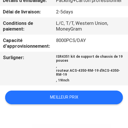
Détails d'emballage:
Packing+Carton professionnel
Délai de livraison:
2-5days
CONTRÔLE
DE
Conditions de
L/C, T/T, Western Union,
paiement:
MoneyGram
QUALITÉ
Capacité
8000PCS/DAY
d'approvisionnement:
PLAN
Surligner:
ISR4351 kit de support de chassis de 19
DU
pouces
,
SITE
routeur ACS-4350-RM-19 d'ACS-4350-
RM-19
,
19Inch
PRIVACY
POLICY
MEILLEUR PRIX