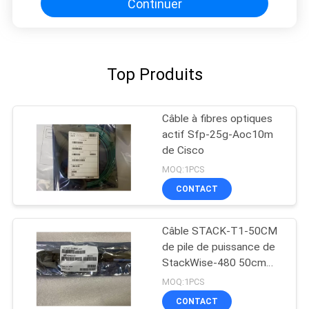
Continuer
Top Produits
Câble à fibres optiques
actif Sfp-25g-Aoc10m
de Cisco
MOQ:1PCS
CONTACT
Câble STACK-T1-50CM
de pile de puissance de
StackWise-480 50cm
Cisco
MOQ:1PCS
CONTACT