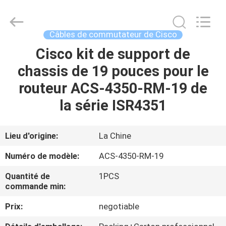
-
2026
WanyYi Telecom Tech Co.,Limited.
All
Rights
Câbles de commutateur de Cisco
Reserved.
Cisco kit de support de
MAISON
chassis de 19 pouces pour le
PRODUITS
routeur ACS-4350-RM-19 de
la série ISR4351
AU
SUJET
Lieu d'origine:
La Chine
DE
Numéro de modèle:
ACS-4350-RM-19
NOUS
Quantité de
1PCS
commande min:
VISITE
Prix:
negotiable
D'USINE