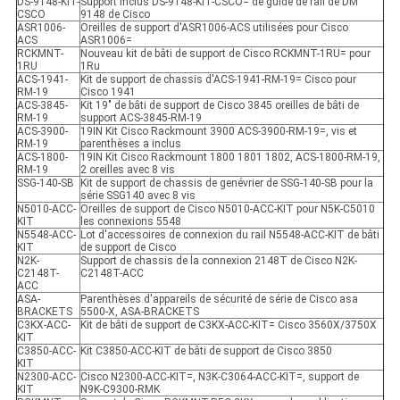
DS-9148-KIT-
Support inclus DS-9148-KIT-CSCO= de guide de rail de DM
CSCO
9148 de Cisco
ASR1006-
Oreilles de support d'ASR1006-ACS utilisées pour Cisco
ACS
ASR1006=
RCKMNT-
Nouveau kit de bâti de support de Cisco RCKMNT-1RU= pour
1RU
1Ru
ACS-1941-
Kit de support de chassis d'ACS-1941-RM-19= Cisco pour
RM-19
Cisco 1941
ACS-3845-
Kit 19" de bâti de support de Cisco 3845 oreilles de bâti de
RM-19
support ACS-3845-RM-19
ACS-3900-
19IN Kit Cisco Rackmount 3900 ACS-3900-RM-19=, vis et
RM-19
parenthèses a inclus
ACS-1800-
19IN Kit Cisco Rackmount 1800 1801 1802, ACS-1800-RM-19,
RM-19
2 oreilles avec 8 vis
SSG-140-SB
Kit de support de chassis de genévrier de SSG-140-SB pour la
série SSG140 avec 8 vis
N5010-ACC-
Oreilles de support de Cisco N5010-ACC-KIT pour N5K-C5010
KIT
les connexions 5548
N5548-ACC-
Lot d'accessoires de connexion du rail N5548-ACC-KIT de bâti
KIT
de support de Cisco
N2K-
Support de chassis de la connexion 2148T de Cisco N2K-
C2148T-
C2148T-ACC
ACC
ASA-
Parenthèses d'appareils de sécurité de série de Cisco asa
BRACKETS
5500-X, ASA-BRACKETS
C3KX-ACC-
Kit de bâti de support de C3KX-ACC-KIT= Cisco 3560X/3750X
KIT
C3850-ACC-
Kit C3850-ACC-KIT de bâti de support de Cisco 3850
KIT
N2300-ACC-
Cisco N2300-ACC-KIT=, N3K-C3064-ACC-KIT=, support de
KIT
N9K-C9300-RMK