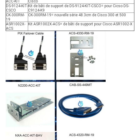
ACC-KIT
Cisco
DS-9124-KIT-
Kit de bâti de support de DS-9124-KIT-CSCO= pour Cicso DS-
CSCO
C9124-K9
CK-300RM-
CK-300RM-19= nouvelle série 48.3cm de Cisco 300 et 500
19
ASR1002X-
Kit ASR1002X-ACS= de bâti de support pour Cisco ASR1002-X
ACS