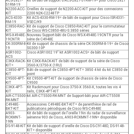
ACS-2821-
Kit de bâti de support d'ACS-2821-51RM-19= pour Cisco 2821
51RM-19
N2200-ACC-
Oreilles de support de N2200-ACC-KIT pour des connexions
KIT
2200 N2K-C2248TP
ACS-4330-
Kit ACS-4330-RM-19= de bâti de support pour Cisco ISR4331-
RM-19
VSEC/K9
C3850-RAC-
Kit de support de Cisco C3850-RAC-KIT pour le commutateur
KIT
de Cisco WS-C3850-48U-S 3850 séries
WS-X4948E-
Nouveau Support-bâti de Cisco WS-X4948E-19CNTR pour la
19CNTR
série de C4948E
CK-300RM-8-
Kit de support de chassis de la série CK-300RM-8-19= de Cisco
19
SG300-10P
ASR1002-
Cisco ASR1002 19" kit ASR1002-ACS= de bâti de support
ACS
C3KX-RACK-
Kit C3KX-RACK-KIT de bâti de support de la série de Cisco
KIT=
3560-X/3750-X (1RU)
C3850-4PT-
Bâti de support de C3850-4PT-KIT= 3850 4 kit du kit C3850 de
KIT
point
C9500-4PT-
Kit C9500-4PT-KIT de support de chassis de série de Cisco
KIT
C9500
C3KX-4PT-
Kit Rackmount pour Cisco 3750-X 3560-X, toutes les vis 4
KIT
rails, C3KX-4PT-KIT
AIR-CT5500-
kit AIR-CT5500-RK-MNT de Support-bâti pour AIR-CT5508
RK-MNT
C4948E-
Accessoires C4948E-BKT-KIT= de parenthèse de rail de
BKT-KIT
publications périodiques de Cisco WS-C4948E
A903-
Kit de bâti de support de l'oreille 19in du radar de surveillance
RCKMNT-
aérienne 903 de Cisco, A903-RCKMNT-19IN= disponible
19IN
DS-9148-KIT
Kit de bâti de support d'oreille de Cisco DS-C9148D, DS-9148-
KIT= disponible