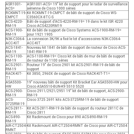
ASR1001-
ASR1001-ACS= 19" kit de support pour le radar de surveillance
ACS=
aérienne de Cisco 1000 séries
RCKMNT-19-
Kit RCKMNT-19-CMPCT de bâti de support de Cisco WS-
CMPCT
C3560CX-8TC-S
ACS-4220-
Bâti de support d'ACS-4220-RM-19= 19 dans le kit ISR 4220
RM-19
Cisco ACS4220RM19
ACS-1900-
Kit de bâti de support de Cisco Systems ACS-1900-RM-19=
RM-19
pour 1921 1905
N3K-C3064-
La connexion 3K/9K a fixé le lot d'accessoires N3K-C3064-
ACC-KIT
ACC-KIT
ACS-1841-
Nouveau kit 1841 de bâti de support de routeur de Cisco ACS-
RM-19
1841-RM-19
ACS-1100-
ACS-1100-RM-19= Cisco kit de bâti de mur de bâti de support
RM-19
de routeur de 1100 séries
ACS-2901-
Routeur 19" de Cisco 2901 kit ACS-2901-RM-19 de bâti de
RM-19
support
RACK-KIT-
Kit 3850, 2960X de support de Cisco RACK-KIT-T1=
T1
ASA5500-
19" nouveau bâti de support Kit Bracket Ear ASA5500-HW pour
HW
Cisco ASA5510-BUN-K9 5510 5520
ACS-2900-
Cisco 2911/2921/2951 19" kit de bâti de support, ACS-2900-
RM-19
RM-19
ACS-
Cisco 3725 2691 kits ACS-3725RM-19 de bâti de support
3725RM-19
ACS-2811-
Kit ACS-2811-RM-19 de bâti de support du routeur 2811C de
RM-19
Cisco 2811
ACS-890-
Kit Rackmount de Cisco pour 890 ACS-890-RM-19
RM-19
AIR-CT2504-
Kit Rackmount AIR-CT2504-RMNT de Cisco pour AIR-CT2504
RMNT