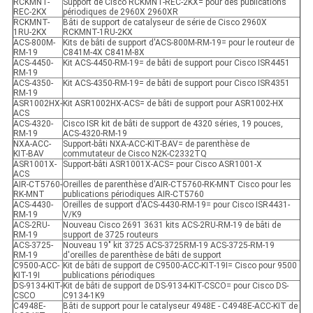
RCKMNT-
Support de Cisco RCKMNT-REC-2KX= pour des publications
REC-2KX
périodiques de 2960X 2960XR
RCKMNT-
Bâti de support de catalyseur de série de Cisco 2960X
1RU-2KX
RCKMNT-1RU-2KX
ACS-800M-
Kits de bâti de support d'ACS-800M-RM-19= pour le routeur de
RM-19
C841M-4X C841M-8X
ACS-4450-
Kit ACS-4450-RM-19= de bâti de support pour Cisco ISR4451
RM-19
ACS-4350-
Kit ACS-4350-RM-19= de bâti de support pour Cisco ISR4351
RM-19
ASR1002HX-
Kit ASR1002HX-ACS= de bâti de support pour ASR1002-HX
ACS
ACS-4320-
Cisco ISR kit de bâti de support de 4320 séries, 19 pouces,
RM-19
ACS-4320-RM-19
NXA-ACC-
Support-bâti NXA-ACC-KIT-BAV= de parenthèse de
KIT-BAV
commutateur de Cisco N2K-C2332TQ
ASR1001X-
Support-bâti ASR1001X-ACS= pour Cisco ASR1001-X
ACS
AIR-CT5760-
Oreilles de parenthèse d'AIR-CT5760-RK-MNT Cisco pour les
RK-MNT
publications périodiques AIR-CT5760
ACS-4430-
Oreilles de support d'ACS-4430-RM-19= pour Cisco ISR4431-
RM-19
V/K9
ACS-2RU-
Nouveau Cisco 2691 3631 kits ACS-2RU-RM-19 de bâti de
RM-19
support de 3725 routeurs
ACS-3725-
Nouveau 19" kit 3725 ACS-3725RM-19 ACS-3725-RM-19
RM-19
d'oreilles de parenthèse de bâti de support
C9500-ACC-
Kit de bâti de support de C9500-ACC-KIT-19I= Cisco pour 9500
KIT-19I
publications périodiques
DS-9134-KIT-
Kit de bâti de support de DS-9134-KIT-CSCO= pour Cisco DS-
CSCO
C9134-1K9
C4948E-
Bâti de support pour le catalyseur 4948E - C4948E-ACC-KIT de