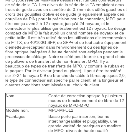
MPO (poussée de Multi-fibre dessus) est l'un des connecteurs
de série de la TA. Les olives de la série de la TA emploient deux
trous de guide avec un diamètre de 0.7mm des côtés gauches et
droits des goupilles d'olive et de guide (a également appelé des
goupilles de PIN) pour la précision pour la connexion, MPO peut
être conçu avec 2 à 12 noyaux, jusqu'à 24 noyaux, et le
connecteur le plus utilisé généralement est 12 noyaux. Le design
compact de MPO le fait avoir un grand nombre de noyaux et de
petite taille. Il est très utilisé dans les utilisations d'interconnexion
de FTTX, de 40/100G SFP, de SFP+ et de tout autre équipement
d'émetteur-récepteur dans l'environnement où des lignes de
fibre optique intégrées à haute densité sont exigées pendant le
processus de câblage. Notre société peut fournir un grand choix
de pullovers de transfert et de non-transfert MPO. Il y a
beaucoup de types de transferts de MPO, y compris le ruban et
le paquet. Par le diviseur (rond ou place), il peut être transféré
sur 2~24 le noyau 0,9 ou branche du câble à fibres optiques 2,0,
le type de connecteur est spécifié par le client, et la longueur et
d'autres conditions sont laissées au choix du client.
Nom
Corde de correction optique à plusieurs
modes de fonctionnement de fibre de 12
noyaux de MPO-MPO
Modèle non.
MPO-MPO12
Avantages
Basse perte par insertion, bonne
interchangeabilité et pluggability, une
grande variété de pratiques en matière
de MPO, olives de haute qualité,