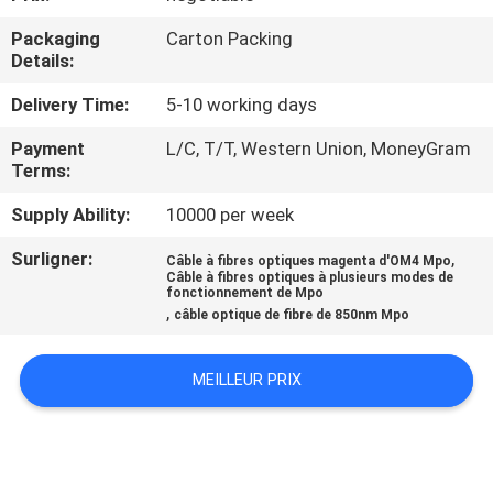
Packaging
Carton Packing
CONTRÔLE
Details:
DE
Delivery Time:
5-10 working days
QUALITÉ
Payment
L/C, T/T, Western Union, MoneyGram
Terms:
PLAN
Supply Ability:
10000 per week
DU
Surligner:
,
Câble à fibres optiques magenta d'OM4 Mpo
SITE
Câble à fibres optiques à plusieurs modes de
fonctionnement de Mpo
,
câble optique de fibre de 850nm Mpo
PRIVACY
POLICY
MEILLEUR PRIX