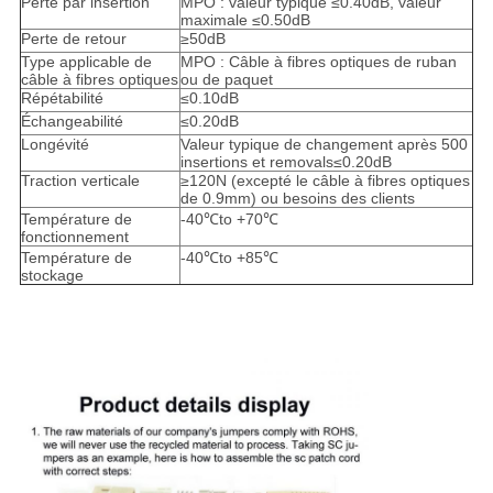
Perte par insertion
MPO : valeur typique ≤0.40dB, valeur
maximale ≤0.50dB
Perte de retour
≥50dB
Type applicable de
MPO : Câble à fibres optiques de ruban
câble à fibres optiques
ou de paquet
Répétabilité
≤0.10dB
Échangeabilité
≤0.20dB
Longévité
Valeur typique de changement après 500
insertions et removals≤0.20dB
Traction verticale
≥120N (excepté le câble à fibres optiques
de 0.9mm) ou besoins des clients
Température de
-40
℃to
+70℃
fonctionnement
Température de
-40
℃to
+85℃
stockage