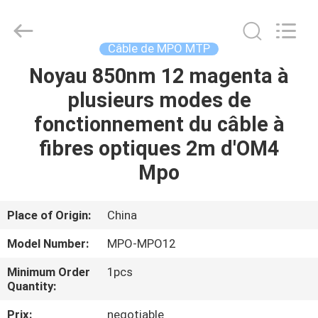
-
2026
WanyYi Telecom Tech Co.,Limited.
All
Rights
Câble de MPO MTP
Reserved.
Noyau 850nm 12 magenta à
MAISON
plusieurs modes de
PRODUITS
fonctionnement du câble à
fibres optiques 2m d'OM4
AU
Mpo
SUJET
DE
Place of Origin:
China
NOUS
Model Number:
MPO-MPO12
Minimum Order
1pcs
VISITE
Quantity:
D'USINE
Prix:
negotiable