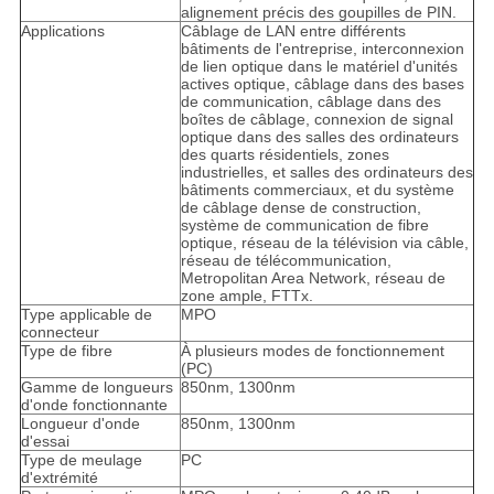
alignement précis des goupilles de PIN.
Applications
Câblage de LAN entre différents
bâtiments de l'entreprise, interconnexion
de lien optique dans le matériel d'unités
actives optique, câblage dans des bases
de communication, câblage dans des
boîtes de câblage, connexion de signal
optique dans des salles des ordinateurs
des quarts résidentiels, zones
industrielles, et salles des ordinateurs des
bâtiments commerciaux, et du système
de câblage dense de construction,
système de communication de fibre
optique, réseau de la télévision via câble,
réseau de télécommunication,
Metropolitan Area Network, réseau de
zone ample, FTTx.
Type applicable de
MPO
connecteur
Type de fibre
À plusieurs modes de fonctionnement
(PC)
Gamme de longueurs
850nm, 1300nm
d'onde fonctionnante
Longueur d'onde
850nm, 1300nm
d'essai
Type de meulage
PC
d'extrémité