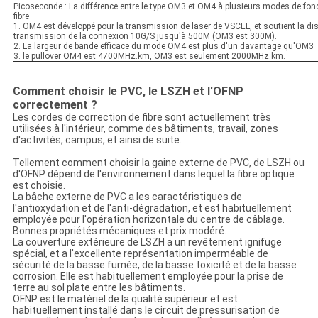
Picoseconde : La différence entre le type OM3 et OM4 à plusieurs modes de fo
fibre
1. OM4 est développé pour la transmission de laser de VSCEL, et soutient la di
transmission de la connexion 10G/S jusqu'à 500M (OM3 est 300M).
2. La largeur de bande efficace du mode OM4 est plus d'un davantage qu'OM3
3. le pullover OM4 est 4700MHz.km, OM3 est seulement 2000MHz.km.
Comment choisir le PVC, le LSZH et l'OFNP
correctement ?
Les cordes de correction de fibre sont actuellement très
utilisées à l'intérieur, comme des bâtiments, travail, zones
d'activités, campus, et ainsi de suite.
Tellement comment choisir la gaine externe de PVC, de LSZH ou
d'OFNP dépend de l'environnement dans lequel la fibre optique
est choisie.
La bâche externe de PVC a les caractéristiques de
l'antioxydation et de l'anti-dégradation, et est habituellement
employée pour l'opération horizontale du centre de câblage.
Bonnes propriétés mécaniques et prix modéré.
La couverture extérieure de LSZH a un revêtement ignifuge
spécial, et a l'excellente représentation imperméable de
sécurité de la basse fumée, de la basse toxicité et de la basse
corrosion. Elle est habituellement employée pour la prise de
terre au sol plate entre les bâtiments.
OFNP est le matériel de la qualité supérieur et est
habituellement installé dans le circuit de pressurisation de