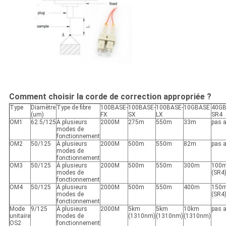
Comment choisir la corde de correction appropriée ?
Type
Diamètre
Type de fibre
100BASE-
100BASE-
100BASE-
10GBASE
40G
(um)
FX
SX
LX
SR4
OM1
62.5/125
À plusieurs
2000M
275m
550m
33m
pas a
modes de
fonctionnement
OM2
50/125
À plusieurs
2000M
500m
550m
82m
pas a
modes de
fonctionnement
OM3
50/125
À plusieurs
2000M
500m
550m
300m
100
modes de
(SR4
fonctionnement
OM4
50/125
À plusieurs
2000M
500m
550m
400m
150
modes de
(SR4
fonctionnement
Mode
9/125
À plusieurs
2000M
5km
5km
10km
pas a
unitaire
modes de
(1310nm)
(1310nm)
(1310nm)
OS2
fonctionnement