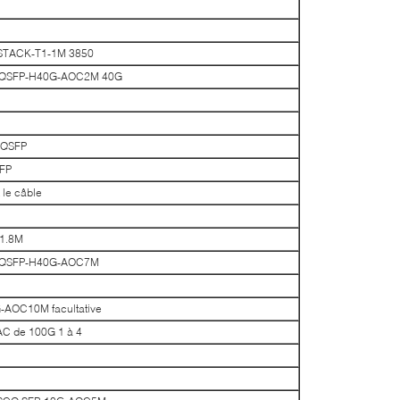
 STACK-T1-1M 3850
SCO QSFP-H40G-AOC2M 40G
 QSFP
FP
le câble
 1.8M
SCO QSFP-H40G-AOC7M
-AOC10M facultative
C de 100G 1 à 4