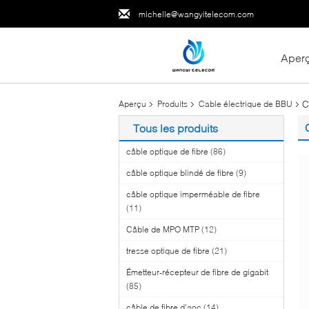
michelle@wangyitelecom.com
Aper
C
Aperçu
Produits
Cable électrique de BBU
Tous les produits
câble optique de fibre
(86)
câble optique blindé de fibre
(9)
câble optique imperméable de fibre
(11)
Câble de MPO MTP
(12)
tresse optique de fibre
(21)
Émetteur-récepteur de fibre de gigabit
(85)
câble de fibre d'aoc
(14)