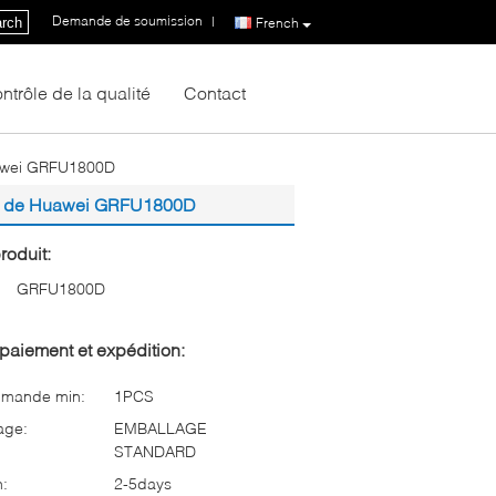
Demande de soumission
|
rch
French
ntrôle de la qualité
Contact
uawei GRFU1800D
CC de Huawei GRFU1800D
roduit:
GRFU1800D
paiement et expédition:
mmande min:
1PCS
age:
EMBALLAGE
STANDARD
n:
2-5days