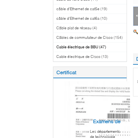
câble d'Ethernet de cat5e
(19)
câble d'Ethernet de cat6a
(10)
Câble plat de réseau
(4)
Câbles de commutateur de Cisco
(154)
Cable électrique de BBU
(47)
Cable électrique de Cisco
(13)
Certificat
Examens de
Les départements
client
de technologie