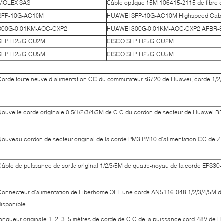
MOLEX SAS
Câble optique 15M 106415-2115 de fibre
SFP-10G-AC10M
HUAWEI SFP-10G-AC10M Highspeed Cab
300G-0.01KM-AOC-CXP2
HUAWEI 300G-0.01KM-AOC-CXP2 AFBR
SFP-H25G-CU2M
CISCO SFP-H25G-CU2M
SFP-H25G-CU5M
CISCO SFP-H25G-CU5M
Corde toute neuve d'alimentation CC du commutateur s6720 de Huawei, corde 1/2
Nouvelle corde originale 0.5/1/2/3/4/5M de C.C du cordon de secteur de Huawe
Nouveau cordon de secteur original de la corde PM3 PM10 d'alimentation CC de
Câble de puissance de sortie original 1/2/3/5M de quatre-noyau de la corde EPS
Connecteur d'alimentation de Fiberhome OLT une corde AN5116-04B 1/2/3/4/5M d'
disponible
longueur originale 1, 2, 3, 5 mètres de corde de C.C de la puissance cord-48V de