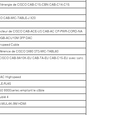
on d'énergie de CISCO CAB-C15-CBN CAB-C14-C15
SCO CAB-MIC-TABLE-J X20
e secteur de CISCO CAB-ACE-US CAB-AC CP-PWR-CORD-NA
H10GB-ACU10M SFP DAC
hspeed Cable
onférence de CISCO SX80 STS-MIC-TABL60
de CISCO CAB-9A10K-EU CAB-TA-EU CAB-C15-EU avec sans
DAC Highspeed
LE-RJ45
9300series empilant le câble
blé 4
MI-MUL4K-9M HDMI