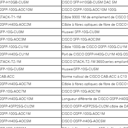
SFP-H10GB-CU5M
CISCO SFP-H10GB-CU5M DAC 5M
QSFP-100G-AOC10M
CISCO QSFP-100G-AOC10M 100G
STACK-T1-1M
Câble 9300 1M de empilement de CISCO
QSFP-H40G-AOC2M
Câble à fibres optiques de fibre de CI
SFP-10G-CU3M
Huawei SFP-10G-CU3M
SFP-10G-AOC3M
CISCO SFP-10G-AOC3M
QSFP-100G-CU1M
Câble 100G de CISCO QSFP-100G-CU1M
QSFP-H40G-CU1M
Port de CISCO QSFP-H40G-CU1M 40G QS
STACK-T2-1M
CISCO STACK-T2-1M 3650series empilant 
SFP-10G-CU5M
HuaweiSFP-10G-CU5M
CAB-ACC
Norme natioal de CISCO CAB-ACC à C13
QSFP-H40G-AOC7M
Câble à fibres optiques de fibre de CI
SFP-10G-AOC7M
CISCO SFP-10G-AOC7M
QSFP-H40G-AOC10M
Longueur différente de CISCO QSFP-H40G
QSFP-4SFP25G-CU2M
CISCO QSFP-4SFP25G-CU2M câble de DA
QSFP-100G-AOC1M
CISCO QSFP-100G-AOC1M
QSFP-H40G-AOC5M
CISCO QSFP-H40G-AOC5M