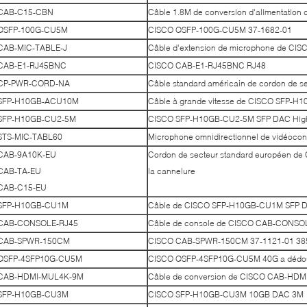
CAB-C15-CBN
Câble 1.8M de conversion d'alimentati
QSFP-100G-CU5M
CISCO QSFP-100G-CU5M 37-1682-01
CAB-MIC-TABLE-J
Câble d'extension de microphone de CI
CAB-E1-RJ45BNC
CISCO CAB-E1-RJ45BNC RJ48
CP-PWR-CORD-NA
Câble standard américain de cordon d
SFP-H10GB-ACU10M
Câble à grande vitesse de CISCO SFP-
SFP-H10GB-CU2-5M
CISCO SFP-H10GB-CU2-5M SFP DAC Hig
STS-MIC-TABL60
Microphone omnidirectionnel de vidéoc
CAB-9A10K-EU
Cordon de secteur standard européen 
CAB-TA-EU
la cannelure
CAB-C15-EU
SFP-H10GB-CU1M
Câble de CISCO SFP-H10GB-CU1M SFP 
CAB-CONSOLE-RJ45
Câble de console de CISCO CAB-CONSO
CAB-SPWR-150CM
CISCO CAB-SPWR-150CM 37-1121-01 3850 
QSFP-4SFP10G-CU5M
CISCO QSFP-4SFP10G-CU5M 40G a dédou
CAB-HDMI-MUL4K-9M
Câble de conversion de CISCO CAB-HD
SFP-H10GB-CU3M
CISCO SFP-H10GB-CU3M 10GB DAC 3M