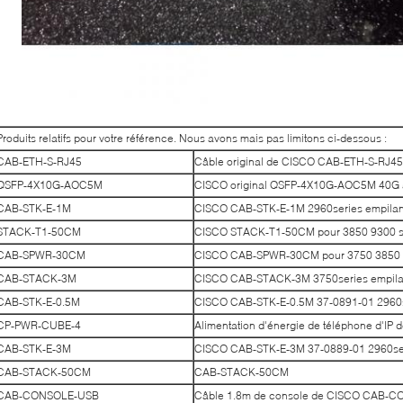
Produits relatifs pour votre référence. Nous avons mais pas limitons ci-dessous :
CAB-ETH-S-RJ45
Câble original de CISCO CAB-ETH-S-RJ45
QSFP-4X10G-AOC5M
CISCO original QSFP-4X10G-AOC5M 40G 
CAB-STK-E-1M
CISCO CAB-STK-E-1M 2960series empilant
STACK-T1-50CM
CISCO STACK-T1-50CM pour 3850 9300 sér
CAB-SPWR-30CM
CISCO CAB-SPWR-30CM pour 3750 3850 93
CAB-STACK-3M
CISCO CAB-STACK-3M 3750series empilan
CAB-STK-E-0.5M
CISCO CAB-STK-E-0.5M 37-0891-01 2960se
CP-PWR-CUBE-4
Alimentation d'énergie de téléphone d'
CAB-STK-E-3M
CISCO CAB-STK-E-3M 37-0889-01 2960seri
CAB-STACK-50CM
CAB-STACK-50CM
CAB-CONSOLE-USB
Câble 1.8m de console de CISCO CAB-