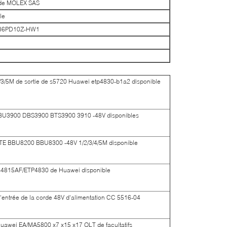
 de MOLEX SAS
le
-86PD10Z-HW1
/3/5M de sortie de s5720 Huawei etp4830-b1a2 disponible
i BBU3900 DBS3900 BTS3900 3910 -48V disponibles
 ZTE BBU8200 BBU8300 -48V 1/2/3/4/5M disponible
30-4815AF/ETP4830 de Huawei disponible
entrée de la corde 48V d'alimentation CC 5516-04
 Huawei EA/MA5800 x7 x15 x17 OLT de facultatifs