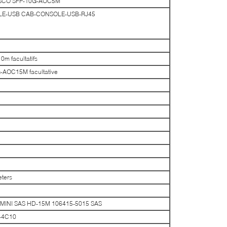
e CISCO SFP-10G-AOC5M
OLE-USB CAB-CONSOLE-USB-RJ45
 facultatifs
-AOC15M facultative
ters
weiMINI SAS HD-15M 106415-5015 SAS
-4C10