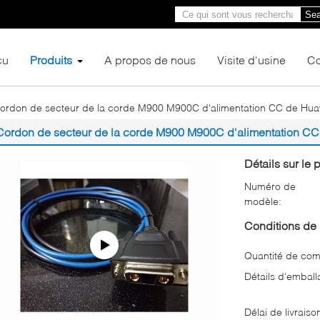
Sea
çu
Produits
A propos de nous
Visite d'usine
Co
ordon de secteur de la corde M900 M900C d'alimentation CC de H
Cordon de secteur de la corde M900 M900C d'alimentation 
Détails sur le p
Numéro de
modèle:
Conditions de 
Quantité de co
Détails d'emball
Délai de livraiso