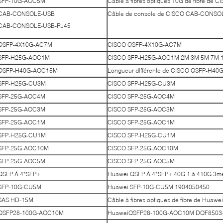
SFP-10G-AOC5M
Câble à fibres optiques 10G de fibre d
CAB-CONSOLE-USB
Câble de console de CISCO CAB-CONS
CAB-CONSOLE-USB-RJ45
QSFP-4X10G-AC7M
CISCO QSFP-4X10G-AC7M
SFP-H25G-AOC1M
CISCO SFP-H25G-AOC1M 2M 3M 5M 7M 10m
QSFP-H40G-AOC15M
Longueur différente de CISCO QSFP-H40G
SFP-H25G-CU3M
CISCO SFP-H25G-CU3M
SFP-25G-AOC4M
CISCO SFP-25G-AOC4M
SFP-25G-AOC3M
CISCO SFP-25G-AOC3M
SFP-25G-AOC1M
CISCO SFP-25G-AOC1M
SFP-H25G-CU1M
CISCO SFP-H25G-CU1M
SFP-25G-AOC10M
CISCO SFP-25G-AOC10M
SFP-25G-AOC5M
CISCO SFP-25G-AOC5M
QSFP À 4*SFP+
Huawei QSFP À 4*SFP+ 40G 1 à 410G 3me
SFP-10G-CU5M
Huawei SFP-10G-CU5M 1904050450
SAS HD-15M
Câble à fibres optiques de fibre de Hua
QSFP28-100G-AOC10M
HuaweiQSFP28-100G-AOC10M DQF8503