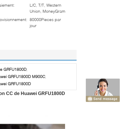
aiement:
L/C, T/T, Western
Union, MoneyGram
ovisionnement:
80000Pieces par
jour
 de GRFU1800D
,
uawei GRFU1800D M900C
,
uawei GRFU1800D
ation CC de Huawei GRFU1800D