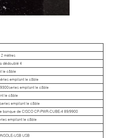
 2 mètres
a dédoublé 4
 le câble
ies empilant le câble
00series empilant le câble
t le câble
ries empilant le câble
IP de banque de CISCO CP-PWR-CUBE-4 89/9900
es empilant le câble
CONSOLE-USB USB