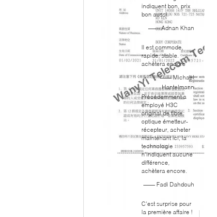
indiquent bon, prix
bon aussi.
—— Adnan Khan
Il est commode,
rapide, stable.
achètera encore
—— Michael
Hantelmann
Précédemment a
employé H3C
original de fibre
optique émetteur-
récepteur, acheter
maintenant ici, la
technologie
n'indiquent aucune
différence,
achètera encore.
—— Fadi Dahdouh
C'est surprise pour
la première affaire !