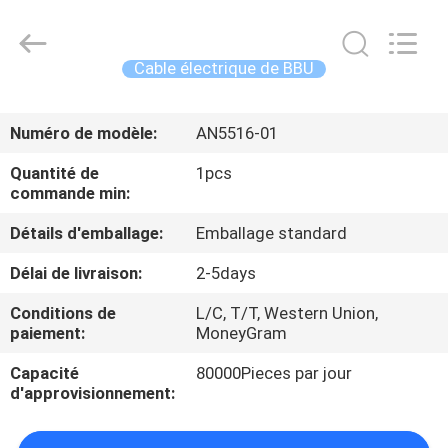
optique
de
fibre
Fournisseur.
Copyright
Cable électrique de BBU
©
2021
-
MAISON
2022
fibre-
Numéro de modèle:
AN5516-01
opticcables.com.
All
Rights
PRODUITS
Reserved.
Quantité de
1pcs
commande min:
AU
Détails d'emballage:
Emballage standard
SUJET
Délai de livraison:
2-5days
DE
Conditions de
L/C, T/T, Western Union,
NOUS
paiement:
MoneyGram
Capacité
80000Pieces par jour
VISITE
d'approvisionnement:
D'USINE