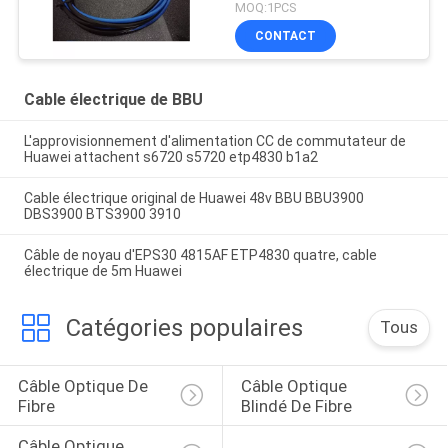
CC 5516-04
MOQ:1PCS
CONTACT
Cable électrique de BBU
L'approvisionnement d'alimentation CC de commutateur de
Huawei attachent s6720 s5720 etp4830 b1a2
Cable électrique original de Huawei 48v BBU BBU3900
DBS3900 BTS3900 3910
Câble de noyau d'EPS30 4815AF ETP4830 quatre, cable
électrique de 5m Huawei
Catégories populaires
Tous
Câble Optique De 
Câble Optique 
Fibre
Blindé De Fibre
Câble Optique 