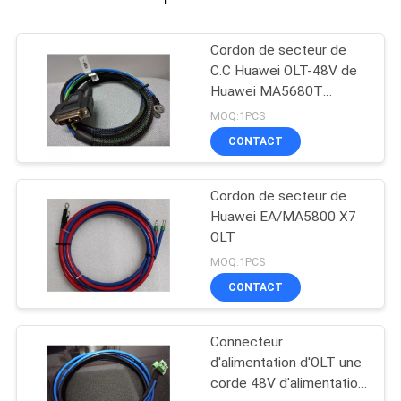
Cordon de secteur de
C.C Huawei OLT-48V de
Huawei MA5680T
5683T
MOQ:1PCS
CONTACT
Cordon de secteur de
Huawei EA/MA5800 X7
OLT
MOQ:1PCS
CONTACT
Connecteur
d'alimentation d'OLT une
corde 48V d'alimentation