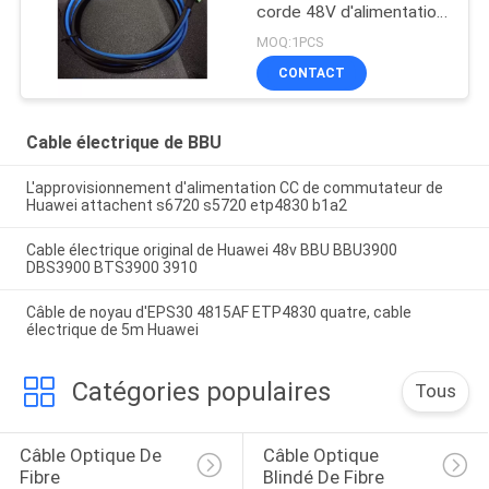
corde 48V d'alimentation
CC 5516-04
MOQ:1PCS
CONTACT
Cable électrique de BBU
L'approvisionnement d'alimentation CC de commutateur de
Huawei attachent s6720 s5720 etp4830 b1a2
Cable électrique original de Huawei 48v BBU BBU3900
DBS3900 BTS3900 3910
Câble de noyau d'EPS30 4815AF ETP4830 quatre, cable
électrique de 5m Huawei
Catégories populaires
Tous
Câble Optique De 
Câble Optique 
Fibre
Blindé De Fibre