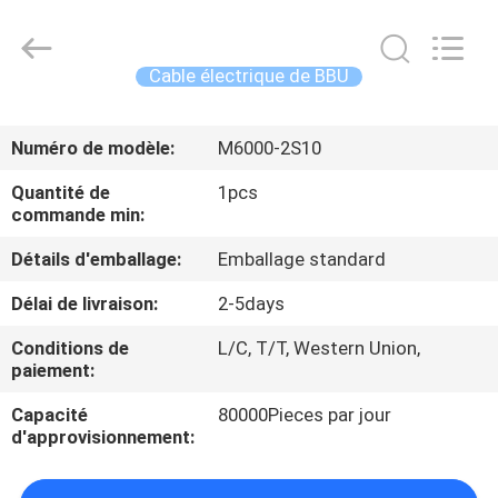
-
2026
WanyYi Telecom Tech Co.,Limited.
All
Rights
Cable électrique de BBU
Reserved.
MAISON
Numéro de modèle:
M6000-2S10
PRODUITS
Quantité de
1pcs
commande min:
AU
Détails d'emballage:
Emballage standard
SUJET
Délai de livraison:
2-5days
DE
Conditions de
L/C, T/T, Western Union,
NOUS
paiement:
Capacité
80000Pieces par jour
VISITE
d'approvisionnement:
D'USINE