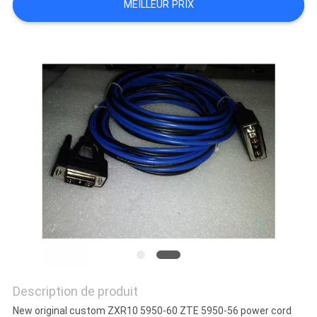
MEILLEUR PRIX
CONTRÔLE
DE
QUALITÉ
PLAN
DU
SITE
PRIVACY
POLICY
Description de produit
New original custom ZXR10 5950-60 ZTE 5950-56 power cord