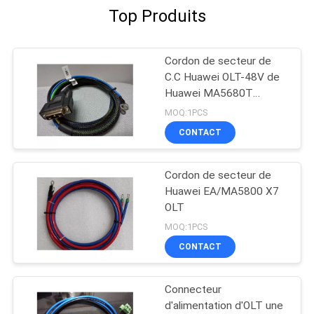
Top Produits
Cordon de secteur de
C.C Huawei OLT-48V de
Huawei MA5680T
5683T
MOQ:1PCS
CONTACT
Cordon de secteur de
Huawei EA/MA5800 X7
OLT
MOQ:1PCS
CONTACT
Connecteur
d'alimentation d'OLT une