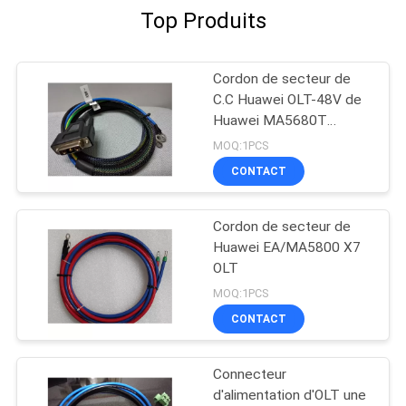
Top Produits
Cordon de secteur de
C.C Huawei OLT-48V de
Huawei MA5680T
5683T
MOQ:1PCS
CONTACT
Cordon de secteur de
Huawei EA/MA5800 X7
OLT
MOQ:1PCS
CONTACT
Connecteur
d'alimentation d'OLT une