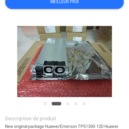
MEILLEUR PRIX
CONTRÔLE
DE
QUALITÉ
PLAN
DU
SITE
PRIVACY
POLICY
Description de produit
New original package Huawei/Emerson TPS1300-12D Huawei