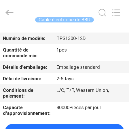
-
2026
WanyYi Telecom Tech Co.,Limited.
All
Rights
Cable électrique de BBU
Reserved.
MAISON
Numéro de modèle:
TPS1300-12D
PRODUITS
Quantité de
1pcs
commande min:
AU
Détails d'emballage:
Emballage standard
SUJET
Délai de livraison:
2-5days
DE
Conditions de
L/C, T/T, Western Union,
NOUS
paiement:
Capacité
80000Pieces par jour
VISITE
d'approvisionnement:
D'USINE