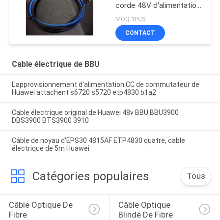
corde 48V d'alimentation
CC 5516-04
MOQ:1PCS
CONTACT
Cable électrique de BBU
L'approvisionnement d'alimentation CC de commutateur de
Huawei attachent s6720 s5720 etp4830 b1a2
Cable électrique original de Huawei 48v BBU BBU3900
DBS3900 BTS3900 3910
Câble de noyau d'EPS30 4815AF ETP4830 quatre, cable
électrique de 5m Huawei
Catégories populaires
Tous
Câble Optique De 
Câble Optique 
Fibre
Blindé De Fibre