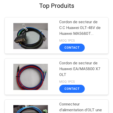
Top Produits
Cordon de secteur de
C.C Huawei OLT-48V de
Huawei MA5680T
5683T
MOQ:1PCS
CONTACT
Cordon de secteur de
Huawei EA/MA5800 X7
OLT
MOQ:1PCS
CONTACT
Connecteur
d'alimentation d'OLT une