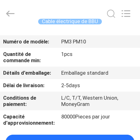
-
2026
WanyYi Telecom Tech Co.,Limited.
All
Rights
Cable électrique de BBU
Reserved.
MAISON
Numéro de modèle:
PM3 PM10
PRODUITS
Quantité de
1pcs
commande min:
AU
Détails d'emballage:
Emballage standard
SUJET
Délai de livraison:
2-5days
DE
Conditions de
L/C, T/T, Western Union,
NOUS
paiement:
MoneyGram
Capacité
80000Pieces par jour
VISITE
d'approvisionnement:
D'USINE