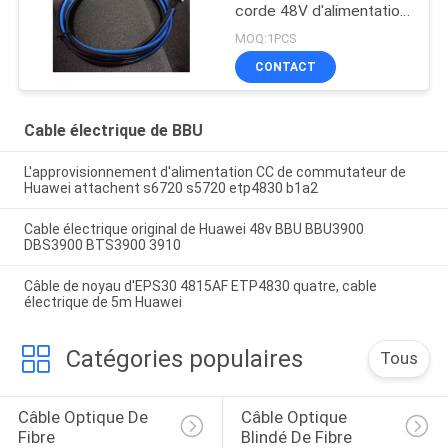
corde 48V d'alimentation
CC 5516-04
MOQ:1PCS
CONTACT
Cable électrique de BBU
L'approvisionnement d'alimentation CC de commutateur de
Huawei attachent s6720 s5720 etp4830 b1a2
Cable électrique original de Huawei 48v BBU BBU3900
DBS3900 BTS3900 3910
Câble de noyau d'EPS30 4815AF ETP4830 quatre, cable
électrique de 5m Huawei
Catégories populaires
Tous
Câble Optique De 
Câble Optique 
Fibre
Blindé De Fibre