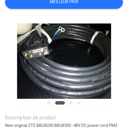
MEILLEUR PRIX
CONTRÔLE
DE
QUALITÉ
PLAN
DU
SITE
PRIVACY
POLICY
Description de produit
New original ZTE BBU8200 BBU8300 -48V DC power cord PM3