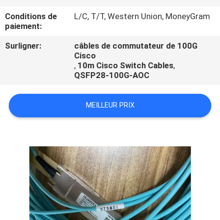
Conditions de
L/C, T/T, Western Union, MoneyGram
CONTRÔLE
paiement:
DE
Surligner:
câbles de commutateur de 100G
QUALITÉ
Cisco
,
10m Cisco Switch Cables
,
QSFP28-100G-AOC
MEILLEUR PRIX