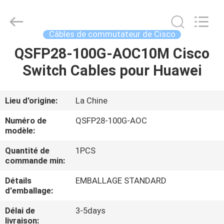
optique
de
fibre
Fournisseur.
Copyright
Câbles de commutateur de Cisco
©
2021
-
QSFP28-100G-AOC10M Cisco
MAISON
2022
fibre-
Switch Cables pour Huawei
opticcables.com.
All
Rights
PRODUITS
Reserved.
Lieu d'origine:
La Chine
AU
Numéro de
QSFP28-100G-AOC
SUJET
modèle:
DE
Quantité de
1PCS
commande min:
NOUS
Détails
EMBALLAGE STANDARD
d'emballage:
VISITE
Délai de
3-5days
D'USINE
livraison: