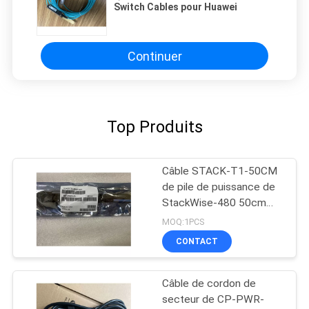
Switch Cables pour Huawei
Continuer
Top Produits
Câble STACK-T1-50CM
de pile de puissance de
StackWise-480 50cm
Cisco
MOQ:1PCS
CONTACT
Câble de cordon de
secteur de CP-PWR-