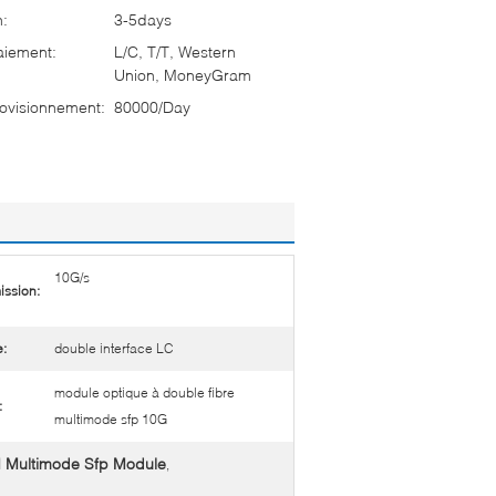
n:
3-5days
aiement:
L/C, T/T, Western
Union, MoneyGram
ovisionnement:
80000/Day
10G/s
ission:
e:
double interface LC
module optique à double fibre
:
multimode sfp 10G
 Multimode Sfp Module
,