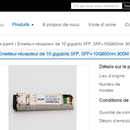
Sea
çu
Produits
A propos de nous
Visite d'usine
Co
Émetteur-récepteur de 10 gigabits SFP, SFP+10G850nm 3
e gigabit
Émetteur-récepteur de 10 gigabits SFP, SFP+10G850nm 300M
Détails sur le p
Lieu d'origine:
Numéro de
modèle:
Conditions de 
Quantité de co
Détails d'emball