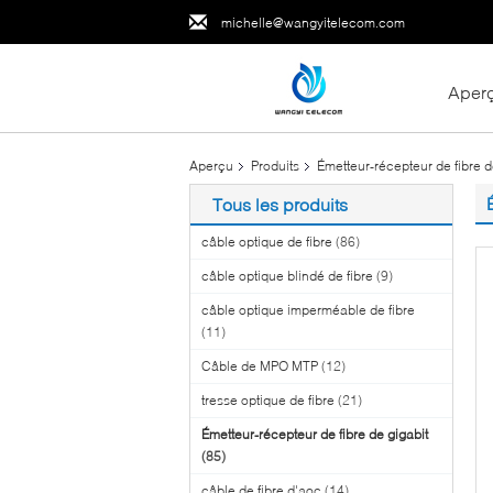
michelle@wangyitelecom.com
Aper
Aperçu
Produits
Émetteur-récepteur de fibre d
Tous les produits
câble optique de fibre
(86)
câble optique blindé de fibre
(9)
câble optique imperméable de fibre
(11)
Câble de MPO MTP
(12)
tresse optique de fibre
(21)
Émetteur-récepteur de fibre de gigabit
(85)
câble de fibre d'aoc
(14)