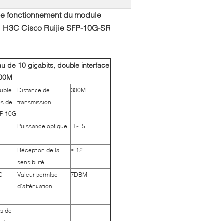
de fonctionnement du module
 H3C Cisco Ruijie SFP-10G-SR
de 10 gigabits, double interface
300M
uble-
Distance de
300M
es de
transmission
FP 10G
Puissance optique
-1~-5
Réception de la
≤-12
sensibilité
C
Valeur permise
7DBM
d'atténuation
es de