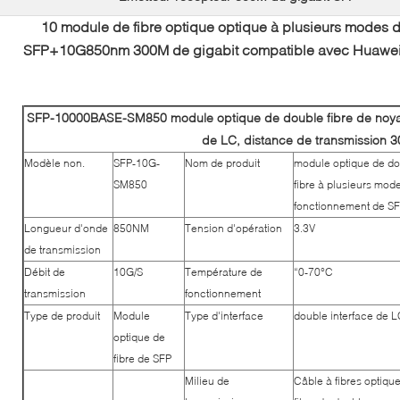
10 module de fibre optique optique à plusieurs modes 
SFP+10G850nm 300M de gigabit compatible avec Huawei
SFP-10000BASE-SM850 module optique de double fibre de noyau 
de LC, distance de transmission 
Modèle non.
SFP-10G-
Nom de produit
module optique de do
SM850
fibre à plusieurs mod
fonctionnement de S
Longueur d'onde
850NM
Tension d'opération
3.3V
de transmission
Débit de
10G/S
Température de
“0-70°C
transmission
fonctionnement
Type de produit
Module
Type d'interface
double interface de L
optique de
fibre de SFP
Milieu de
Câble à fibres optiqu