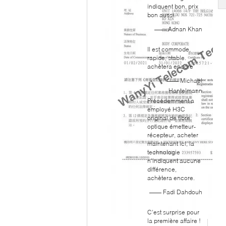
indiquent bon, prix
bon aussi.
—— Adnan Khan
Il est commode,
rapide, stable.
achètera encore
—— Michael
Hantelmann
Précédemment a
employé H3C
original de fibre
optique émetteur-
récepteur, acheter
maintenant ici, la
technologie
n'indiquent aucune
différence,
achètera encore.
—— Fadi Dahdouh
C'est surprise pour
la première affaire !