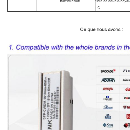
transmission
fibre de double-noya
LC
Ce que nous avons :