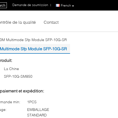
Demande de soumission
|
rch
French
ntrôle de la qualité
Contact
00M Multimode Sfp Module SFP-10G-SR
 Multimode Sfp Module SFP-10G-SR
roduit:
La Chine
SFP-10G-SM850
paiement et expédition:
mmande min:
1PCS
age:
EMBALLAGE
STANDARD