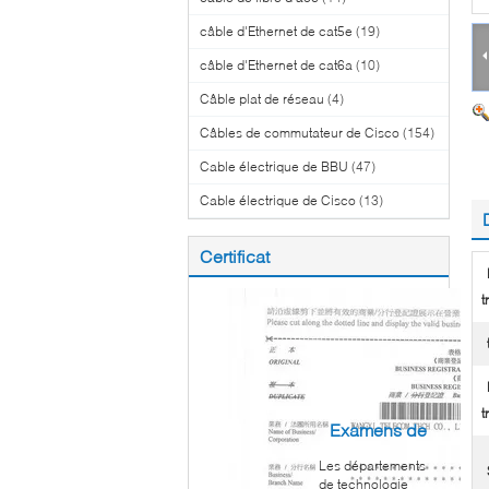
câble d'Ethernet de cat5e
(19)
câble d'Ethernet de cat6a
(10)
Câble plat de réseau
(4)
Câbles de commutateur de Cisco
(154)
Cable électrique de BBU
(47)
Cable électrique de Cisco
(13)
Certificat
t
t
Examens de
Les départements
client
de technologie