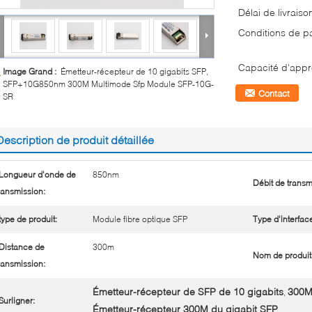
Délai de livraiso
Conditions de p
Capacité d'appr
Image Grand :
Émetteur-récepteur de 10 gigabits SFP,
SFP+10G850nm 300M Multimode Sfp Module SFP-10G-
Contact
SR
Description de produit détaillée
Longueur d'onde de
850nm
Débit de transm
ransmission:
type de produit:
Module fibre optique SFP
Type d'interfac
Distance de
300m
Nom de produit
ransmission:
Émetteur-récepteur de SFP de 10 gigabits
300M
,
Surligner:
Émetteur-récepteur 300M du gigabit SFP