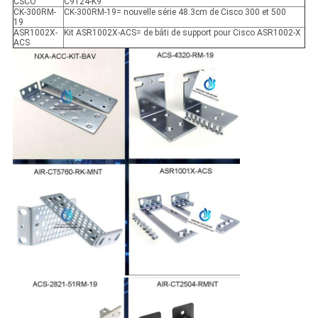
CSCO
C9124-K9
CK-300RM-
CK-300RM-19= nouvelle série 48.3cm de Cisco 300 et 500
19
ASR1002X-
Kit ASR1002X-ACS= de bâti de support pour Cisco ASR1002-X
ACS