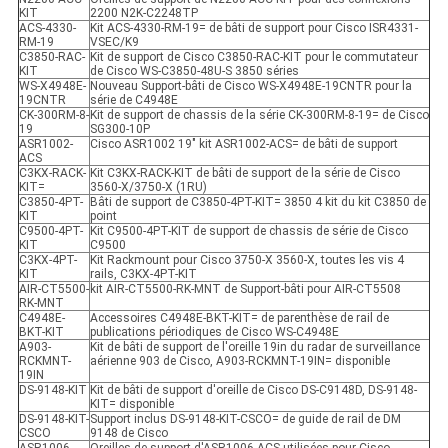
KIT
2200 N2K-C2248TP
ACS-4330-
Kit ACS-4330-RM-19= de bâti de support pour Cisco ISR4331-
RM-19
VSEC/K9
C3850-RAC-
Kit de support de Cisco C3850-RAC-KIT pour le commutateur
KIT
de Cisco WS-C3850-48U-S 3850 séries
WS-X4948E-
Nouveau Support-bâti de Cisco WS-X4948E-19CNTR pour la
19CNTR
série de C4948E
CK-300RM-8-
Kit de support de chassis de la série CK-300RM-8-19= de Cisco
19
SG300-10P
ASR1002-
Cisco ASR1002 19" kit ASR1002-ACS= de bâti de support
ACS
C3KX-RACK-
Kit C3KX-RACK-KIT de bâti de support de la série de Cisco
KIT=
3560-X/3750-X (1RU)
C3850-4PT-
Bâti de support de C3850-4PT-KIT= 3850 4 kit du kit C3850 de
KIT
point
C9500-4PT-
Kit C9500-4PT-KIT de support de chassis de série de Cisco
KIT
C9500
C3KX-4PT-
Kit Rackmount pour Cisco 3750-X 3560-X, toutes les vis 4
KIT
rails, C3KX-4PT-KIT
AIR-CT5500-
kit AIR-CT5500-RK-MNT de Support-bâti pour AIR-CT5508
RK-MNT
C4948E-
Accessoires C4948E-BKT-KIT= de parenthèse de rail de
BKT-KIT
publications périodiques de Cisco WS-C4948E
A903-
Kit de bâti de support de l'oreille 19in du radar de surveillance
RCKMNT-
aérienne 903 de Cisco, A903-RCKMNT-19IN= disponible
19IN
DS-9148-KIT
Kit de bâti de support d'oreille de Cisco DS-C9148D, DS-9148-
KIT= disponible
DS-9148-KIT-
Support inclus DS-9148-KIT-CSCO= de guide de rail de DM
CSCO
9148 de Cisco