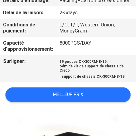
Détails d'emballage:
Packing+Carton professionnel
Délai de livraison:
2-5days
CONTRÔLE
DE
Conditions de
L/C, T/T, Western Union,
paiement:
MoneyGram
QUALITÉ
Capacité
8000PCS/DAY
d'approvisionnement:
PLAN
Surligner:
,
19 pouces CK-300RM-8-19
DU
odm de kit de support de chassis de
Cisco
SITE
,
support de chassis CK-300RM-8-19
PRIVACY
MEILLEUR PRIX
POLICY