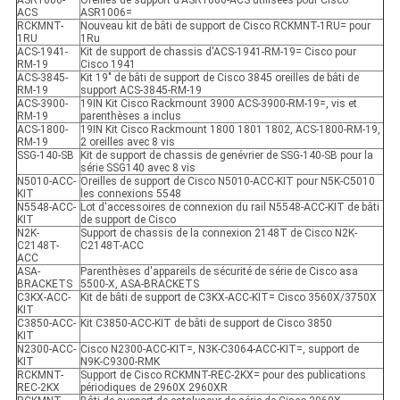
ASR1006-
Oreilles de support d'ASR1006-ACS utilisées pour Cisco
ACS
ASR1006=
RCKMNT-
Nouveau kit de bâti de support de Cisco RCKMNT-1RU= pour
1RU
1Ru
ACS-1941-
Kit de support de chassis d'ACS-1941-RM-19= Cisco pour
RM-19
Cisco 1941
ACS-3845-
Kit 19" de bâti de support de Cisco 3845 oreilles de bâti de
RM-19
support ACS-3845-RM-19
ACS-3900-
19IN Kit Cisco Rackmount 3900 ACS-3900-RM-19=, vis et
RM-19
parenthèses a inclus
ACS-1800-
19IN Kit Cisco Rackmount 1800 1801 1802, ACS-1800-RM-19,
RM-19
2 oreilles avec 8 vis
SSG-140-SB
Kit de support de chassis de genévrier de SSG-140-SB pour la
série SSG140 avec 8 vis
N5010-ACC-
Oreilles de support de Cisco N5010-ACC-KIT pour N5K-C5010
KIT
les connexions 5548
N5548-ACC-
Lot d'accessoires de connexion du rail N5548-ACC-KIT de bâti
KIT
de support de Cisco
N2K-
Support de chassis de la connexion 2148T de Cisco N2K-
C2148T-
C2148T-ACC
ACC
ASA-
Parenthèses d'appareils de sécurité de série de Cisco asa
BRACKETS
5500-X, ASA-BRACKETS
C3KX-ACC-
Kit de bâti de support de C3KX-ACC-KIT= Cisco 3560X/3750X
KIT
C3850-ACC-
Kit C3850-ACC-KIT de bâti de support de Cisco 3850
KIT
N2300-ACC-
Cisco N2300-ACC-KIT=, N3K-C3064-ACC-KIT=, support de
KIT
N9K-C9300-RMK
RCKMNT-
Support de Cisco RCKMNT-REC-2KX= pour des publications
REC-2KX
périodiques de 2960X 2960XR