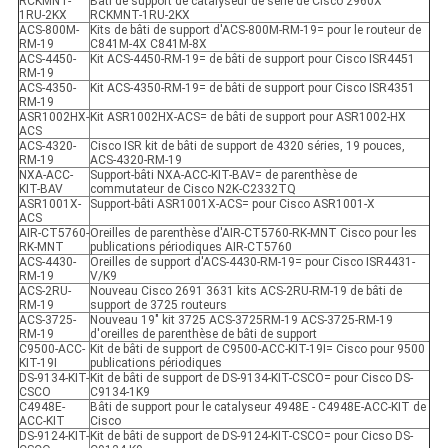
RCKMNT-
Bâti de support de catalyseur de série de Cisco 2960X
1RU-2KX
RCKMNT-1RU-2KX
ACS-800M-
Kits de bâti de support d'ACS-800M-RM-19= pour le routeur de
RM-19
C841M-4X C841M-8X
ACS-4450-
Kit ACS-4450-RM-19= de bâti de support pour Cisco ISR4451
RM-19
ACS-4350-
Kit ACS-4350-RM-19= de bâti de support pour Cisco ISR4351
RM-19
ASR1002HX-
Kit ASR1002HX-ACS= de bâti de support pour ASR1002-HX
ACS
ACS-4320-
Cisco ISR kit de bâti de support de 4320 séries, 19 pouces,
RM-19
ACS-4320-RM-19
NXA-ACC-
Support-bâti NXA-ACC-KIT-BAV= de parenthèse de
KIT-BAV
commutateur de Cisco N2K-C2332TQ
ASR1001X-
Support-bâti ASR1001X-ACS= pour Cisco ASR1001-X
ACS
AIR-CT5760-
Oreilles de parenthèse d'AIR-CT5760-RK-MNT Cisco pour les
RK-MNT
publications périodiques AIR-CT5760
ACS-4430-
Oreilles de support d'ACS-4430-RM-19= pour Cisco ISR4431-
RM-19
V/K9
ACS-2RU-
Nouveau Cisco 2691 3631 kits ACS-2RU-RM-19 de bâti de
RM-19
support de 3725 routeurs
ACS-3725-
Nouveau 19" kit 3725 ACS-3725RM-19 ACS-3725-RM-19
RM-19
d'oreilles de parenthèse de bâti de support
C9500-ACC-
Kit de bâti de support de C9500-ACC-KIT-19I= Cisco pour 9500
KIT-19I
publications périodiques
DS-9134-KIT-
Kit de bâti de support de DS-9134-KIT-CSCO= pour Cisco DS-
CSCO
C9134-1K9
C4948E-
Bâti de support pour le catalyseur 4948E - C4948E-ACC-KIT de
ACC-KIT
Cisco
DS-9124-KIT-
Kit de bâti de support de DS-9124-KIT-CSCO= pour Cicso DS-