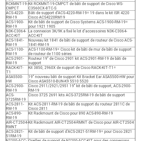
RCKMNT-19-
Kit RCKMNT-19-CMPCT de bâti de support de Cisco WS-
CMPCT
C3560CX-8TC-S
ACS-4220-
Bâti de support d'ACS-4220-RM-19= 19 dans le kit ISR 4220
RM-19
Cisco ACS4220RM19
ACS-1900-
Kit de bâti de support de Cisco Systems ACS-1900-RM-19=
RM-19
pour 1921 1905
N3K-C3064-
La connexion 3K/9K a fixé le lot d'accessoires N3K-C3064-
ACC-KIT
ACC-KIT
ACS-1841-
Nouveau kit 1841 de bâti de support de routeur de Cisco ACS-
RM-19
1841-RM-19
ACS-1100-
ACS-1100-RM-19= Cisco kit de bâti de mur de bâti de support
RM-19
de routeur de 1100 séries
ACS-2901-
Routeur 19" de Cisco 2901 kit ACS-2901-RM-19 de bâti de
RM-19
support
RACK-KIT-
Kit 3850, 2960X de support de Cisco RACK-KIT-T1=
T1
ASA5500-
19" nouveau bâti de support Kit Bracket Ear ASA5500-HW pour
HW
Cisco ASA5510-BUN-K9 5510 5520
ACS-2900-
Cisco 2911/2921/2951 19" kit de bâti de support, ACS-2900-
RM-19
RM-19
ACS-
Cisco 3725 2691 kits ACS-3725RM-19 de bâti de support
3725RM-19
ACS-2811-
Kit ACS-2811-RM-19 de bâti de support du routeur 2811C de
RM-19
Cisco 2811
ACS-890-
Kit Rackmount de Cisco pour 890 ACS-890-RM-19
RM-19
AIR-CT2504-
Kit Rackmount AIR-CT2504-RMNT de Cisco pour AIR-CT2504
RMNT
ACS-2821-
Kit de bâti de support d'ACS-2821-51RM-19= pour Cisco 2821
51RM-19
N2200-ACC-
Oreilles de support de N2200-ACC-KIT pour des connexions