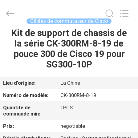
-
2026
WanyYi Telecom Tech Co.,Limited.
All
Rights
Câbles de commutateur de Cisco
Reserved.
Kit de support de chassis de
MAISON
la série CK-300RM-8-19 de
PRODUITS
pouce 300 de Cisco 19 pour
SG300-10P
AU
SUJET
Lieu d'origine:
La Chine
DE
Numéro de modèle:
CK-300RM-8-19
NOUS
Quantité de
1PCS
commande min:
VISITE
Prix:
negotiable
D'USINE