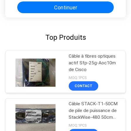
Continuer
Top Produits
Câble à fibres optiques
actif Sfp-25g-Aoc10m
de Cisco
MOQ:1PCS
CONTACT
Câble STACK-T1-50CM
de pile de puissance de
StackWise-480 50cm
Cisco
MOQ:1PCS