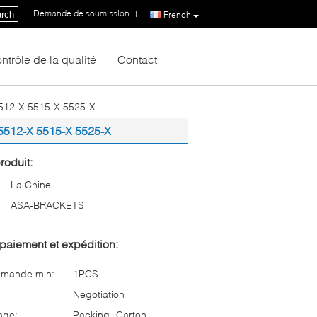
Demande de soumission
|
rch
French
ntrôle de la qualité
Contact
5512-X 5515-X 5525-X
 5512-X 5515-X 5525-X
roduit:
La Chine
ASA-BRACKETS
paiement et expédition:
mmande min:
1PCS
Negotiation
age:
Packing+Carton