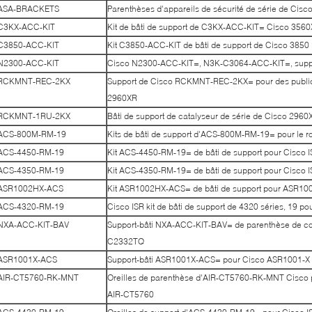
ASA-BRACKETS
Parenthèses d'appareils de sécurité de série de Ci
C3KX-ACC-KIT
Kit de bâti de support de C3KX-ACC-KIT= Cisco 356
C3850-ACC-KIT
Kit C3850-ACC-KIT de bâti de support de Cisco 3850
N2300-ACC-KIT
Cisco N2300-ACC-KIT=, N3K-C3064-ACC-KIT=, sup
RCKMNT-REC-2KX
Support de Cisco RCKMNT-REC-2KX= pour des public
2960XR
RCKMNT-1RU-2KX
Bâti de support de catalyseur de série de Cisco 2
ACS-800M-RM-19
Kits de bâti de support d'ACS-800M-RM-19= pour le
ACS-4450-RM-19
Kit ACS-4450-RM-19= de bâti de support pour Cisco 
ACS-4350-RM-19
Kit ACS-4350-RM-19= de bâti de support pour Cisco 
ASR1002HX-ACS
Kit ASR1002HX-ACS= de bâti de support pour ASR10
ACS-4320-RM-19
Cisco ISR kit de bâti de support de 4320 séries, 19
NXA-ACC-KIT-BAV
Support-bâti NXA-ACC-KIT-BAV= de parenthèse de c
C2332TQ
ASR1001X-ACS
Support-bâti ASR1001X-ACS= pour Cisco ASR1001-X
AIR-CT5760-RK-MNT
Oreilles de parenthèse d'AIR-CT5760-RK-MNT Cisco p
AIR-CT5760