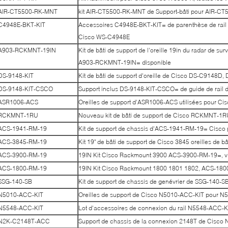
AIR-CT5500-RK-MNT
kit AIR-CT5500-RK-MNT de Support-bâti pour AIR-CT
C4948E-BKT-KIT
Accessoires C4948E-BKT-KIT= de parenthèse de rail 
Cisco WS-C4948E
A903-RCKMNT-19IN
Kit de bâti de support de l'oreille 19in du radar de su
A903-RCKMNT-19IN= disponible
DS-9148-KIT
Kit de bâti de support d'oreille de Cisco DS-C9148D,
DS-9148-KIT-CSCO
Support inclus DS-9148-KIT-CSCO= de guide de rail
ASR1006-ACS
Oreilles de support d'ASR1006-ACS utilisées pour C
RCKMNT-1RU
Nouveau kit de bâti de support de Cisco RCKMNT-1
ACS-1941-RM-19
Kit de support de chassis d'ACS-1941-RM-19= Cisco
ACS-3845-RM-19
Kit 19" de bâti de support de Cisco 3845 oreilles de
ACS-3900-RM-19
19IN Kit Cisco Rackmount 3900 ACS-3900-RM-19=, vis
ACS-1800-RM-19
19IN Kit Cisco Rackmount 1800 1801 1802, ACS-1800-
SSG-140-SB
Kit de support de chassis de genévrier de SSG-140-SB
N5010-ACC-KIT
Oreilles de support de Cisco N5010-ACC-KIT pour N
N5548-ACC-KIT
Lot d'accessoires de connexion du rail N5548-ACC-KI
N2K-C2148T-ACC
Support de chassis de la connexion 2148T de Cisc