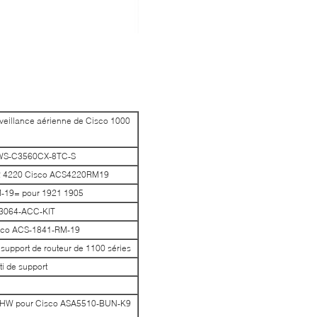
rveillance aérienne de Cisco 1000
o WS-C3560CX-8TC-S
ISR 4220 Cisco ACS4220RM19
RM-19= pour 1921 1905
-C3064-ACC-KIT
Cisco ACS-1841-RM-19
support de routeur de 1100 séries
i de support
00-HW pour Cisco ASA5510-BUN-K9