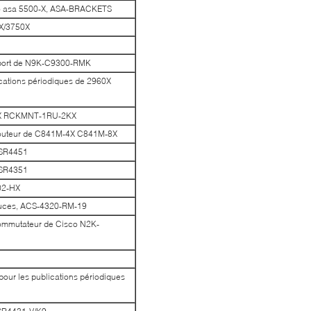
sco asa 5500-X, ASA-BRACKETS
0X/3750X
port de N9K-C9300-RMK
ations périodiques de 2960X
960X RCKMNT-1RU-2KX
 routeur de C841M-4X C841M-8X
ISR4451
ISR4351
02-HX
 pouces, ACS-4320-RM-19
ommutateur de Cisco N2K-
our les publications périodiques