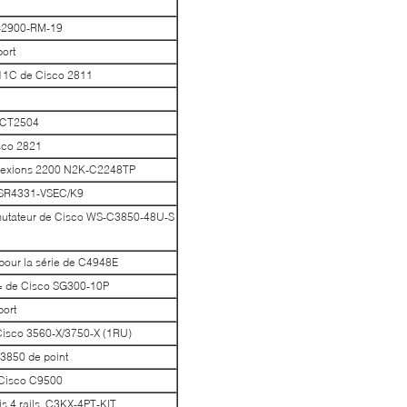
S-2900-RM-19
ort
811C de Cisco 2811
-CT2504
sco 2821
nnexions 2200 N2K-C2248TP
 ISR4331-VSEC/K9
mutateur de Cisco WS-C3850-48U-S
our la série de C4948E
9= de Cisco SG300-10P
port
 Cisco 3560-X/3750-X (1RU)
C3850 de point
 Cisco C9500
is 4 rails, C3KX-4PT-KIT