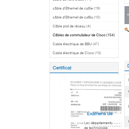
câble d'Ethernet de cat5e
(19)
câble d'Ethernet de cat6a
(10)
Câble plat de réseau
(4)
Câbles de commutateur de Cisco
(154)
Cable électrique de BBU
(47)
Cable électrique de Cisco
(13)
Certificat
Examens de
Les départements
client
de technologie