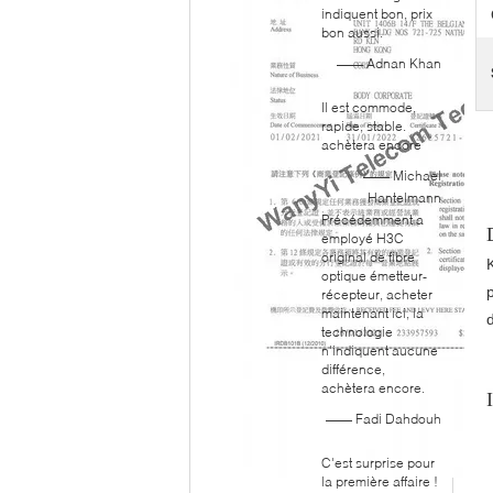
indiquent bon, prix
bon aussi.
—— Adnan Khan
Il est commode,
rapide, stable.
achètera encore
—— Michael
Hantelmann
Précédemment a
employé H3C
original de fibre
optique émetteur-
récepteur, acheter
maintenant ici, la
technologie
n'indiquent aucune
différence,
achètera encore.
—— Fadi Dahdouh
C'est surprise pour
la première affaire !