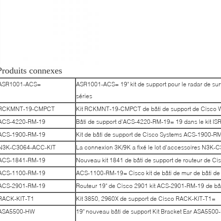
Produits connexes
ASR1001-ACS=
ASR1001-ACS= 19" kit de support pour le radar de su
séries
RCKMNT-19-CMPCT
Kit RCKMNT-19-CMPCT de bâti de support de Cisc
ACS-4220-RM-19
Bâti de support d'ACS-4220-RM-19= 19 dans le kit 
ACS-1900-RM-19
Kit de bâti de support de Cisco Systems ACS-1900-
N3K-C3064-ACC-KIT
La connexion 3K/9K a fixé le lot d'accessoires N3K
ACS-1841-RM-19
Nouveau kit 1841 de bâti de support de routeur de 
ACS-1100-RM-19
ACS-1100-RM-19= Cisco kit de bâti de mur de bâti de 
ACS-2901-RM-19
Routeur 19" de Cisco 2901 kit ACS-2901-RM-19 de bât
RACK-KIT-T1
Kit 3850, 2960X de support de Cisco RACK-KIT-T1=
ASA5500-HW
19" nouveau bâti de support Kit Bracket Ear ASA55