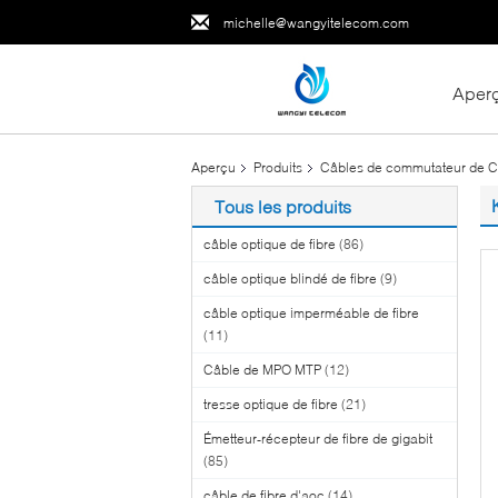
michelle@wangyitelecom.com
Aper
Aperçu
Produits
Câbles de commutateur de C
Tous les produits
câble optique de fibre
(86)
câble optique blindé de fibre
(9)
câble optique imperméable de fibre
(11)
Câble de MPO MTP
(12)
tresse optique de fibre
(21)
Émetteur-récepteur de fibre de gigabit
(85)
câble de fibre d'aoc
(14)