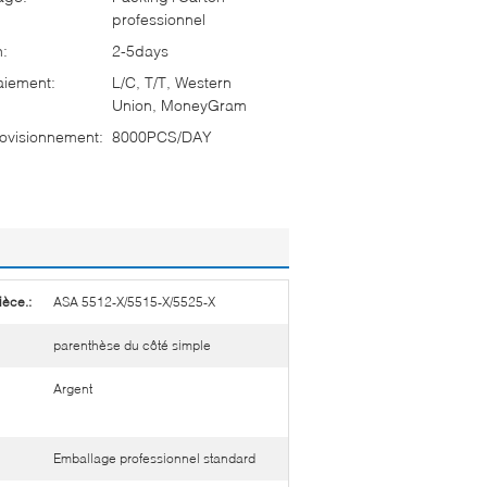
professionnel
n:
2-5days
aiement:
L/C, T/T, Western
Union, MoneyGram
ovisionnement:
8000PCS/DAY
ièce.:
ASA 5512-X/5515-X/5525-X
parenthèse du côté simple
Argent
Emballage professionnel standard