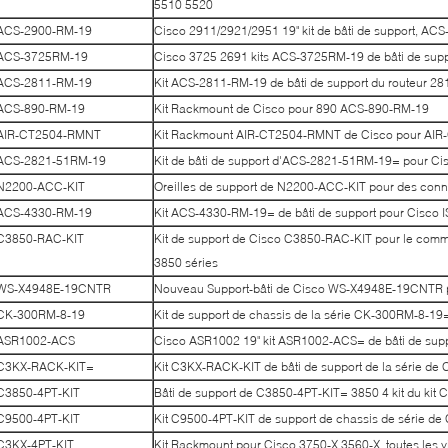
5510 5520
ACS-2900-RM-19
Cisco 2911/2921/2951 19" kit de bâti de support, AC
ACS-3725RM-19
Cisco 3725 2691 kits ACS-3725RM-19 de bâti de supp
ACS-2811-RM-19
Kit ACS-2811-RM-19 de bâti de support du routeur 2
ACS-890-RM-19
Kit Rackmount de Cisco pour 890 ACS-890-RM-19
AIR-CT2504-RMNT
Kit Rackmount AIR-CT2504-RMNT de Cisco pour AIR
ACS-2821-51RM-19
Kit de bâti de support d'ACS-2821-51RM-19= pour Ci
N2200-ACC-KIT
Oreilles de support de N2200-ACC-KIT pour des co
ACS-4330-RM-19
Kit ACS-4330-RM-19= de bâti de support pour Cisco
C3850-RAC-KIT
Kit de support de Cisco C3850-RAC-KIT pour le com
3850 séries
WS-X4948E-19CNTR
Nouveau Support-bâti de Cisco WS-X4948E-19CNTR p
CK-300RM-8-19
Kit de support de chassis de la série CK-300RM-8-1
ASR1002-ACS
Cisco ASR1002 19" kit ASR1002-ACS= de bâti de sup
C3KX-RACK-KIT=
Kit C3KX-RACK-KIT de bâti de support de la série de
C3850-4PT-KIT
Bâti de support de C3850-4PT-KIT= 3850 4 kit du kit 
C9500-4PT-KIT
Kit C9500-4PT-KIT de support de chassis de série de
C3KX-4PT-KIT
Kit Rackmount pour Cisco 3750-X 3560-X, toutes les v