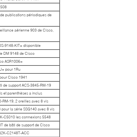
5508
de publications périodiques de
rveillance aérienne 903 de Cisco,
 DS-9148-KIT= disponible
 de DM 9148 de Cisco
isco ASR1006=
RU= pour 1Ru
 pour Cisco 1941
 bâti de support ACS-3845-RM-19
 et parenthèses a inclus
RM-19, 2 oreilles avec 8 vis
 pour la série SSG140 avec 8 vis
5K-C5010 les connexions 5548
T de bâti de support de Cisco
o N2K-C2148T-ACC