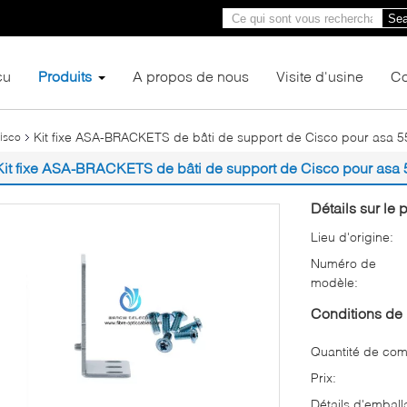
Sea
çu
Produits
A propos de nous
Visite d'usine
Co
Kit fixe ASA-BRACKETS de bâti de support de Cisco pour asa 
isco
Kit fixe ASA-BRACKETS de bâti de support de Cisco pour asa
Détails sur le p
Lieu d'origine:
Numéro de
modèle:
Conditions de 
Quantité de co
Prix:
Détails d'emball