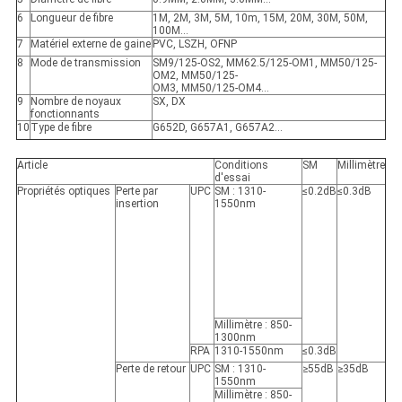
6
Longueur de fibre
1M, 2M, 3M, 5M, 10m, 15M, 20M, 30M, 50M,
100M…
7
Matériel externe de gaine
PVC, LSZH, OFNP
8
Mode de transmission
SM9/125-OS2, MM62.5/125-OM1, MM50/125-
OM2, MM50/125-
OM3, MM50/125-OM4…
9
Nombre de noyaux
SX, DX
fonctionnants
10
Type de fibre
G652D, G657A1, G657A2…
Article
Conditions
SM
Millimètre
d'essai
Propriétés optiques
Perte par
UPC
SM : 1310-
≤0.2dB
≤0.3dB
insertion
1550nm
Millimètre : 850-
1300nm
RPA
1310-1550nm
≤0.3dB
Perte de retour
UPC
SM : 1310-
≥55dB
≥35dB
1550nm
Millimètre : 850-