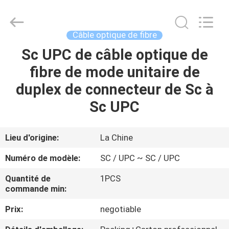
-
2026
WanyYi Telecom Tech Co.,Limited.
All
Rights
Câble optique de fibre
Reserved.
Sc UPC de câble optique de
MAISON
fibre de mode unitaire de
PRODUITS
duplex de connecteur de Sc à
Sc UPC
AU
SUJET
Lieu d'origine:
La Chine
DE
Numéro de modèle:
SC / UPC ~ SC / UPC
NOUS
Quantité de
1PCS
commande min:
VISITE
Prix:
negotiable
D'USINE