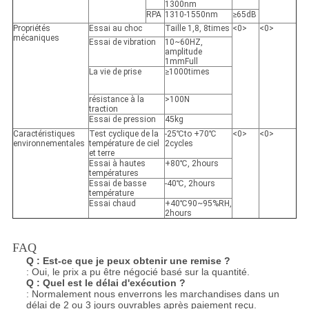
1300nm
RPA
1310-1550nm
≥65dB
Propriétés
Essai au choc
Taille 1,8, 8times
<0>
<0>
mécaniques
Essai de vibration
10~60HZ,
amplitude
1mmFull
La vie de prise
≥1000times
résistance à la
>100N
traction
Essai de pression
45kg
Caractéristiques
Test cyclique de la
-25℃to +70℃
<0>
<0>
environnementales
température de ciel
2cycles
et terre
Essai à hautes
+80℃, 2hours
températures
Essai de basse
-40℃, 2hours
température
Essai chaud
+40℃90~95%RH,
2hours
FAQ
Q :
Est-ce que je peux obtenir une remise ?
: Oui, le prix a pu être négocié basé sur la quantité.
Q :
Quel est le délai d'exécution ?
: Normalement nous enverrons les marchandises dans un
délai de 2 ou 3 jours ouvrables après paiement reçu.