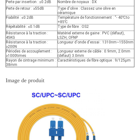
Perte par insertion : ≤0.2dB
Nombre de noyaux : DX
Perte de retour : ≥55dB
Type d'olive : Classez une olive en
céramique
Fiabilité : ≤0.2dB
Température de fonctionnement : “- 40℃to
+85℃
Répétabilité : ≤0.1dB
Type de fibre : OS2
Résistance à la traction :
Matériel externe de gaine : PVC (défaut),
45KG
LSZH, OFNP
Résistance à la traction :
Longueur d'onde d'essai : 1310nm~1550nm
≥200N
Périodes de accouplement :
Longueur externe de câble : 0.9mm, 2.0mm
≥1000times
(défaut) 3.0mm
Rayon de cintrage minimum :
Caractéristiques de fibre optique : 9/125µm
38mm
Image de produit