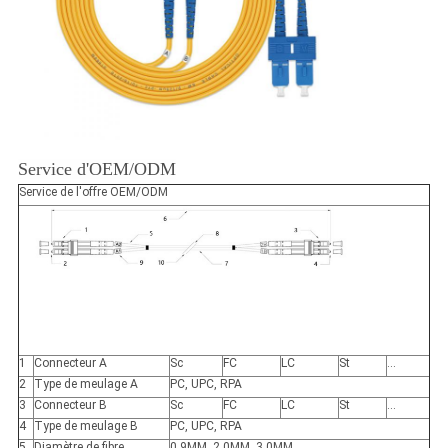
Service d'OEM/ODM
Service de l'offre OEM/ODM
1
Connecteur A
Sc
FC
LC
St
…
2
Type de meulage A
PC, UPC, RPA
3
Connecteur B
Sc
FC
LC
St
…
4
Type de meulage B
PC, UPC, RPA
5
Diamètre de fibre
0.9MM, 2.0MM, 3.0MM…