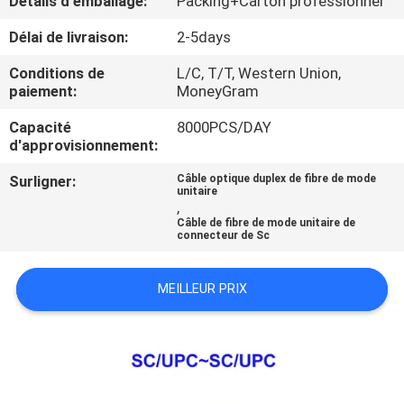
Détails d'emballage:
Packing+Carton professionnel
Délai de livraison:
2-5days
CONTRÔLE
DE
Conditions de
L/C, T/T, Western Union,
paiement:
MoneyGram
QUALITÉ
Capacité
8000PCS/DAY
d'approvisionnement:
PLAN
Surligner:
Câble optique duplex de fibre de mode
DU
unitaire
,
SITE
Câble de fibre de mode unitaire de
connecteur de Sc
PRIVACY
MEILLEUR PRIX
POLICY