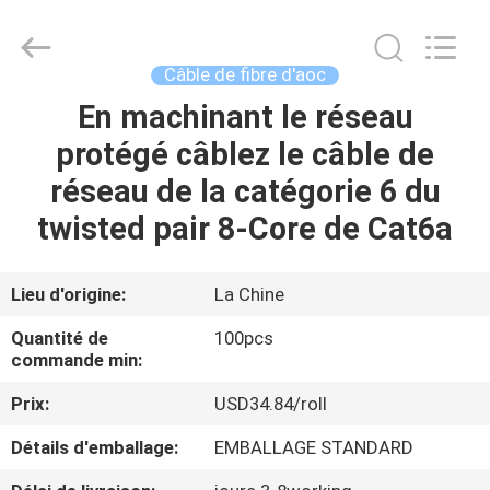
-
2026
WanyYi Telecom Tech Co.,Limited.
All
Rights
Câble de fibre d'aoc
Reserved.
En machinant le réseau
MAISON
protégé câblez le câble de
PRODUITS
réseau de la catégorie 6 du
twisted pair 8-Core de Cat6a
AU
SUJET
Lieu d'origine:
La Chine
DE
Quantité de
100pcs
NOUS
commande min:
Prix:
USD34.84/roll
VISITE
Détails d'emballage:
EMBALLAGE STANDARD
D'USINE