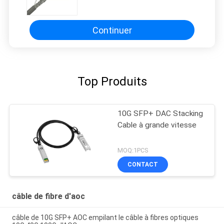
catégorie 6 du twisted pair 8-Core
de Cat6a
Continuer
Top Produits
10G SFP+ DAC Stacking
Cable à grande vitesse
MOQ:1PCS
CONTACT
câble de fibre d'aoc
câble de 10G SFP+ AOC empilant le câble à fibres optiques