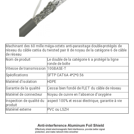
Machinant des 60 mille méga-octets anti-parasitage double-protégés de
réseau du câble cat6a du twisted pair 8 de noyau de la catégorie 6 de câble
de réseau
Nom de produit
Le double de la catégorie 6 a protégé la ligne
ronde de boîte
Vitesse de transmission
10GBASE-T
Spécifications
SFTP CAT6A 4*2*0.56
Matériel d'isolation
HDPE
Garantie de la qualité
L'essai bien fondé de FLET du câble de réseau
Matériel de connecteur
Noyau de cuivre en l'absence d'oxygène
Inspection de qualité du
aspect 100% et essai électrique, garantie à vie
produit
Matériel externe
PVC ou LSZH