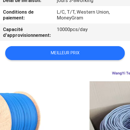
Délai de livraison:
jours 3-8working
Conditions de
L/C, T/T, Western Union,
CONTRÔLE
paiement:
MoneyGram
DE
Capacité
10000pcs/day
QUALITÉ
d'approvisionnement:
PLAN
MEILLEUR PRIX
DU
SITE
PRIVACY
POLICY