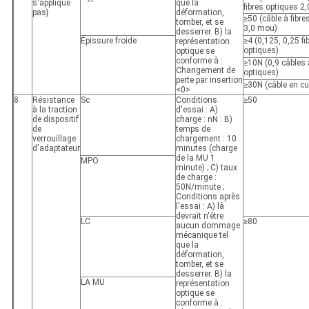
s'applique
que la
fibres optiques 2
pas}
déformation,
≥50 (câble à fibre
tomber, et se
3,0 mou)
desserrer. B) la
Épissure froide
≥4 (0,125, 0,25 fi
représentation
optiques)
optique se
conforme à :
≥10N (0,9 câbles à
Changement de
optiques)
perte par insertion
≥30N (câble en cu
<0>
8
Résistance
Sc
Conditions
≥50
à la traction
d'essai : A)
de dispositif
charge : nN : B)
de
temps de
verrouillage
chargement : 10
d'adaptateur
minutes (charge
de la MU 1
MPO
minute) ; C) taux
de charge :
50N/minute ;
Conditions après
l'essai : A) là
devrait n'être
LC
≥80
aucun dommage
mécanique tel
que la
déformation,
tomber, et se
desserrer. B) la
LA MU
représentation
optique se
conforme à :