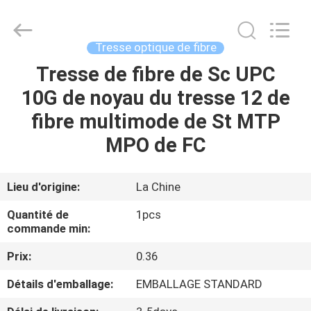
-
2026
WanyYi Telecom Tech Co.,Limited.
All
Rights
Tresse optique de fibre
Reserved.
Tresse de fibre de Sc UPC
MAISON
10G de noyau du tresse 12 de
PRODUITS
fibre multimode de St MTP
MPO de FC
AU
SUJET
Lieu d'origine:
La Chine
DE
Quantité de
1pcs
NOUS
commande min:
Prix:
0.36
VISITE
Détails d'emballage:
EMBALLAGE STANDARD
D'USINE