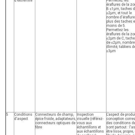
d'extrémité
Permettez les
éraflures de la z
B ≤1μm, taches d
≤2μm, et tout le
nombre d'éraflur
plus des taches e
moins de 5.
Permettez les
éraflures de la z
≤2μm de C, tache
de ≤2μm, nombre
illimité, tabliers d
≤3μm
5
Conditions
Connecteurs de champ,
Inspection
L'aspect de produi
d'aspect
épice froide, adaptateurs,
visuelle (référez-
conception corre
connecteurs optiques de
vous aux
des conditions de
fibre
échantillons et
sont partout : l'a
aux échantillons
être lisse, propre