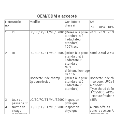
OEM/ODM a accepté
Liste
Article
Modèle
Conditions
SM
non.
d'essai
PC
UPC
RPA
1
L'IL
LC/SC/FC/ST/MU/E2000
(Reliez à la prise
≤0.3
≤0.3
≤0.
standard et à
l'adaptateur
standard)
100%test
2
RL
LC/SC/FC/ST/MU/E2000
(Reliez à la prise
≥50dB
≥50dB
≥60
standard et à
l'adaptateur
standard)
taux
d'échantillonnage
de 10%
Connecteur de champ,
(Reliez à la prise
Connecteur de ch
épissure froide
standard et à
Incorporé : UPC≥
l'adaptateur
APC≥50dB
standard)
Type chaud de fon
UPC≥50dB, APC≥
Épissure froide :
3
taux du
LC/SC/FC/ST/MU/E2000
Inspection
≥85%
passage 3D
physique
4
Norme de
LC/SC/FC/ST/MU/E2000
Inspection
Aucun défauts
visage
physique
dans le secteur A