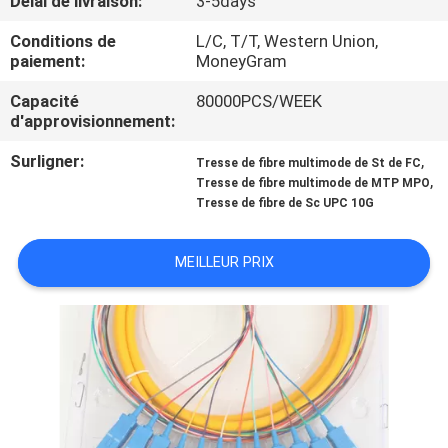
Délai de livraison:
3-5days
Conditions de
L/C, T/T, Western Union,
CONTRÔLE
paiement:
MoneyGram
DE
Capacité
80000PCS/WEEK
QUALITÉ
d'approvisionnement:
Surligner:
,
Tresse de fibre multimode de St de FC
PLAN
,
Tresse de fibre multimode de MTP MPO
Tresse de fibre de Sc UPC 10G
DU
SITE
MEILLEUR PRIX
PRIVACY
POLICY