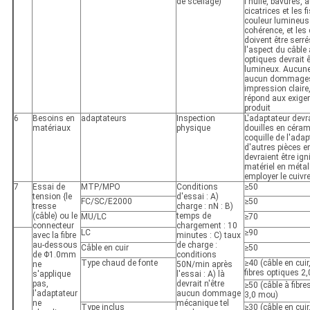
de scellage)
l'huile, bavures,
cicatrices et les f
couleur lumineus
cohérence, et le
doivent être serrés
l'aspect du câble 
optiques devrait ê
lumineux. Aucune
aucun dommage
impression claire
répond aux exige
produit
6
Besoins en
adaptateurs
Inspection
L'adaptateur devrai
matériaux
physique
douilles en céram
coquille de l'adap
d'autres pièces e
devraient être igni
matériel en métal
employer le cuivr
7
Essai de
MTP/MPO
Conditions
≥50
tension {le
d'essai : A)
FC/SC/E2000
≥50
tresse
charge : nN : B)
(câble) ou le
temps de
MU/LC
≥70
connecteur
chargement : 10
LC
≥90
avec la fibre
minutes : C) taux
au-dessous
de charge :
Câble en cuir
≥50
de Φ1.0mm
conditions
Type chaud de fonte
≥40 (câble en cuir
ne
50N/min après
fibres optiques 2
s'applique
l'essai : A) là
pas,
devrait n'être
≥50 (câble à fibre
l'adaptateur
aucun dommage
3,0 mou)
ne
mécanique tel
Type inclus
≥30 (câble en cuir