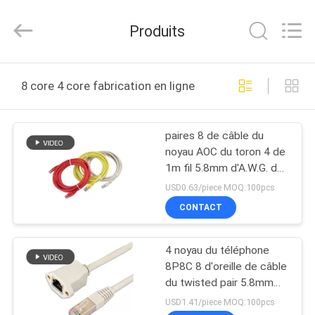
-
2026
WanyYi Telecom Tech Co.,Limited.
Produits
All
Rights
Reserved.
MAISON
8 core 4 core fabrication en ligne
PRODUITS
paires 8 de câble du
noyau AOC du toron 4 de
AU
1m fil 5.8mm d'A.W.G. de
SUJET
10 gigabits
USD0.63/piece MOQ:100pcs
DE
CONTACT
NOUS
4 noyau du téléphone
8P8C 8 d'oreille de câble
VISITE
du twisted pair 5.8mm
AOC
D'USINE
USD1.41/piece MOQ:100pcs