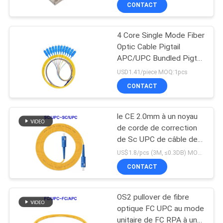
CONTACT
CONTRÔLE
4 Core Single Mode Fiber
DE
Optic Cable Pigtail
QUALITÉ
APC/UPC Bundled Pigtail
G652D
USD1.41/piece MOQ:1pcs
PLAN
CONTACT
DU
le CE 2.0mm à un noyau
SITE
de corde de correction
de Sc UPC de câble de
fibre de 0.9mm a
PRIVACY
US$1.8/pcs (3M, ≤0.3DB) MOQ:PCs 1
approuvé
CONTACT
POLICY
OS2 pullover de fibre
optique FC UPC au mode
unitaire de FC RPA à un