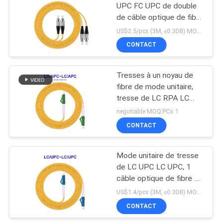
UPC FC UPC de double
de câble optique de fibre
de mode unitaire
US$2.5/pcs (3M, ≤0.3DB) MOQ:PCs 1
CONTACT
Tresses à un noyau de
fibre de mode unitaire,
tresse de LC RPA LC
RPA
negotiable MOQ:PCs 1
CONTACT
Mode unitaire de tresse
de LC UPC LC UPC, 1
câble optique de fibre de
noyau écologique
US$1.4/pcs (3M, ≤0.3DB) MOQ:PCs 1
CONTACT