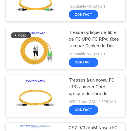
noyau
negotiable MOQ:PCs 1
CONTACT
Tresse optique de fibre
de FC UPC FC RPA, fibre
Jumper Cables de Dual
Core de mode unitaire
negotiable MOQ:PCs 1
CONTACT
Tresses à un noyau FC
UPC Jumper Cord
optique de fibre de
mode unitaire
US$1.1/pcs (3M, ≤0.3DB) MOQ:PCs 1
CONTACT
OS2 9/125µM Noyau FC